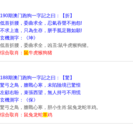
190期澳门跑狗一字記之曰：【折】
低首折腰，委曲求全，忍氣吞聲不抱怨!
不求上進，只為生存，胼手胝足難如願!
玄機測字：《坤》
低首折腰，委曲求全，凶丑:鼠牛虎猴狗猪。
综合取肖：
鼠
牛虎猴狗猪
188期澳门跑狗一字記之曰：【驚】
驚弓之鳥，膽戰心寒，未陷險境已驚惶
左顧右盼，束張西望，無人持弓不用慌
玄機測字：《保》
驚弓之鳥，膽戰心寒，胆小生肖:鼠兔龙蛇羊鸡。
综合取肖：鼠兔龙蛇
羊
鸡