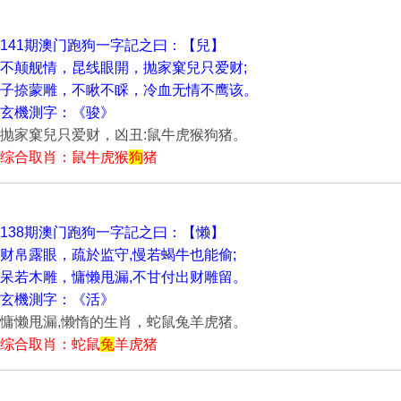
141期澳门跑狗一字記之曰：【兒】
不颠舰情，昆线眼開，抛家窠兒只爱财;
子捺蒙雕，不瞅不睬，冷血无情不鹰该。
玄機測字：《骏》
抛家窠兒只爱财，凶丑:鼠牛虎猴狗猪。
综合取肖：鼠牛虎猴
狗
猪
138期澳门跑狗一字記之曰：【懒】
财帛露眼，疏於监守,慢若蝎牛也能偷;
呆若木雕，慵懒甩漏,不甘付出财雕留。
玄機測字：《活》
慵懒甩漏,懒惰的生肖，蛇鼠兔羊虎猪。
综合取肖：蛇鼠
兔
羊虎猪