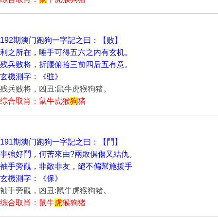
192期澳门跑狗一字記之曰：【败】
利之所在，唾手可得五六之内有玄机。
残兵败将，折腰俯拾三前四后五有意。
玄機測字：《驻》
残兵败将，凶丑:鼠牛虎猴狗猪。
综合取肖：鼠牛虎猴
狗
猪
191期澳门跑狗一字記之曰：【鬥】
事強好鬥，何苦來由?兩敗俱傷又結仇。
袖手旁觀，非敵非友，絕不偏幫施援手
玄機測字：《保》
袖手旁觀，凶丑:鼠牛虎猴狗猪。
综合取肖：鼠牛
虎
猴狗猪