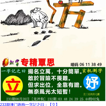
233期澳门跑狗一字記之曰：【立】