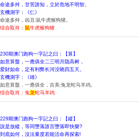
命途多舛，甘苦誰知，立於危地不明智。
玄機測字：《仁》
命途多舛，凶丑:鼠牛虎猴狗猪。
综合取肖：
鼠
牛虎猴狗猪
230期澳门跑狗一字記之曰：【算】
如意算盤，一應俱全二三明月隐高树，
爱財如命，定有利弊长河没晓四五天。
玄機測字：《雄》
如意算盤，一應俱全，吉美:兔龙蛇马羊鸡。
综合取肖：兔
龙
蛇马羊鸡
229期澳门跑狗一字記之曰：【縱】
說是放縱，等同墮落誰言墮落即快樂?
到底如何，沒法量度若能活命再探索!