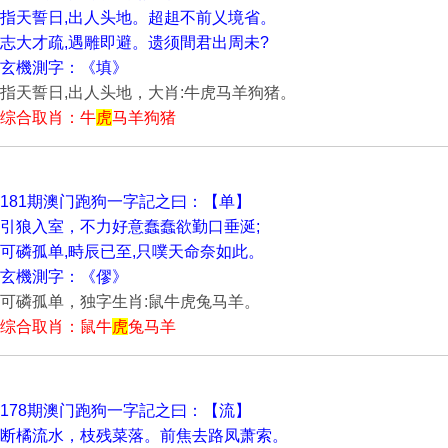
指天誓日,出人头地。超趄不前乂境省。
志大才疏,遇雕即避。遗须間君出周未?
玄機測字：《填》
指天誓日,出人头地，大肖:牛虎马羊狗猪。
综合取肖：牛
虎
马羊狗猪
181期澳门跑狗一字記之曰：【单】
引狼入室，不力好意蠢蠢欲勤口垂涎;
可磷孤单,畤辰已至,只噗天命奈如此。
玄機測字：《僇》
可磷孤单，独字生肖:鼠牛虎兔马羊。
综合取肖：鼠牛
虎
兔马羊
178期澳门跑狗一字記之曰：【流】
断橘流水，枝残菜落。前焦去路凤萧索。