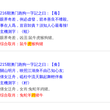
216期澳门跑狗一字記之曰：【毒】
眼界奇差，例必虚發，箭本善良不嗜殺。
事在人爲，豈容卸責？須知人心最毒辣!
玄機測字：《蜕》
眼界奇差，凶丑:鼠牛虎猴狗猪。
综合取肖：鼠牛
虎
猴狗猪
215期澳门跑狗一字記之曰：【奏】
關山明月，映照江湖身不由己知心友;
倩女泛舟，砥柱中流天鵝起舞輕伴奏
玄機測字：《籽》
倩女泛舟，女肖:兔蛇羊鸡猪。
综合取肖：兔蛇羊
鸡
猪牛