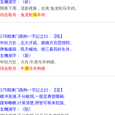
玄機測字：《妗》
間香下周，清新襆鼻，吉美:兔龙蛇马羊鸡。
综合取肖：兔龙蛇
马
羊鸡
176期澳门跑狗一字記之曰：【吼】
年轻力壮，志大才疏。嫦娥月宫思情郎。
脾氯爆躁，吼天喊地。朝三暮四好生肖。
玄機測字：《新》
年轻力壮，大肖:牛虎马羊狗猪。
综合取肖：牛
虎
马羊狗猪
175期澳门跑狗一字記之曰：【蛮】
横冲直撞,不分敞我,一股蛮勇曾闟褐;
踵筹帷幄,计算清楚,用智可将来犯描。
玄機測字：《院》