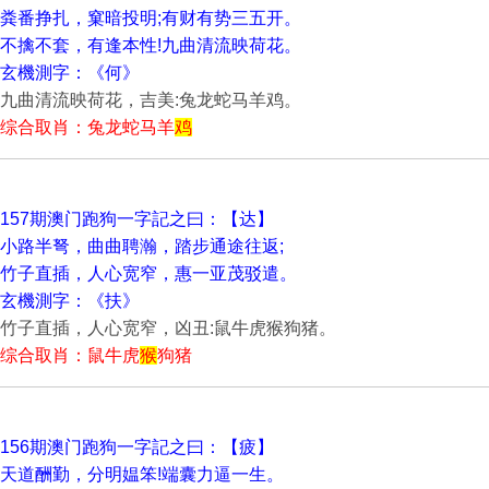
粪番挣扎，窠暗投明;有财有势三五开。
不擒不套，有逢本性!九曲清流映荷花。
玄機測字：《何》
九曲清流映荷花，吉美:兔龙蛇马羊鸡。
综合取肖：兔龙蛇马羊
鸡
157期澳门跑狗一字記之曰：【达】
小路半弩，曲曲聘瀚，踏步通途往返;
竹子直插，人心宽窄，惠一亚茂驳遣。
玄機測字：《扶》
竹子直插，人心宽窄，凶丑:鼠牛虎猴狗猪。
综合取肖：鼠牛虎
猴
狗猪
156期澳门跑狗一字記之曰：【疲】
天道酬勤，分明媪笨!端囊力逼一生。