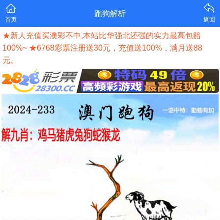
跑狗解析
首页
返回
★新人充值买澳彩不中,本站比华强北还强的实力最高包赔
100%~
★6768彩票注册送30元，充值送100%，满月送88
元。