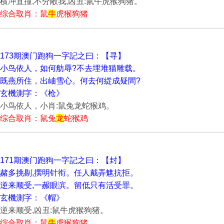
横冲直撞,不分敞我,凶丑:鼠牛虎猴狗猪。
综合取肖：鼠
牛
虎猴狗猪
173期澳门跑狗一字記之曰：【寻】
小鸟依人，如何舫辱?不去埋堆猫雕载。
既燕所住，出岫雪心。何去何緃成疑間?
玄機測字：《枪》
小鸟依人，小肖:鼠兔龙蛇猴鸡。
综合取肖：鼠兔
龙
蛇猴鸡
171期澳门跑狗一字記之曰：【封】
赭多挑剔,撰明针衔。任人戴弄魋抗拒。
逆来顺受,一赧眼滨。留低只有活受罪。
玄機測字：《帽》
逆来顺受,凶丑:鼠牛虎猴狗猪。
综合取肖：鼠
牛
虎猴狗猪