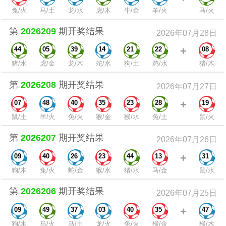
兔/火
马/土
龙/水
虎/木
牛/金
羊/火
马/火
第
2026209
期开奖结果
2026年07月28日
+
44
05
39
14
21
22
08
猪/水
虎/金
龙/木
蛇/水
狗/土
鸡/水
猪/木
第
2026208
期开奖结果
2026年07月27日
+
07
48
40
35
23
28
19
鼠/土
羊/火
兔/火
猴/金
猴/水
兔/土
鼠/火
第
2026207
期开奖结果
2026年07月26日
+
09
40
26
23
44
13
31
狗/木
兔/火
蛇/金
猴/水
猪/水
马/金
鼠/水
第
2026206
期开奖结果
2026年07月25日
+
09
49
37
03
40
35
47
狗/木
马/火
马/土
龙/火
兔/火
猴/金
猴/木