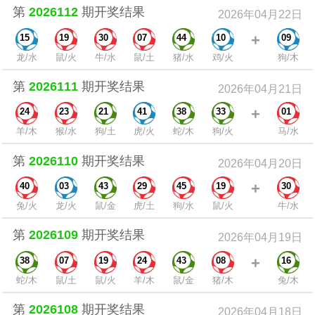
第
2026112
期开奖结果
2026年04月22日
+
15
19
30
07
44
10
09
龙/水
鼠/火
牛/水
鼠/土
猪/水
鸡/火
狗/木
第
2026111
期开奖结果
2026年04月21日
+
24
23
21
41
38
33
01
羊/木
猴/水
狗/土
虎/火
蛇/木
狗/火
马/水
第
2026110
期开奖结果
2026年04月20日
+
40
03
43
29
45
19
30
兔/火
龙/火
鼠/金
虎/土
狗/水
鼠/火
牛/水
第
2026109
期开奖结果
2026年04月19日
+
38
07
19
24
43
08
16
蛇/木
鼠/土
鼠/火
羊/木
鼠/金
猪/木
兔/木
第
2026108
期开奖结果
2026年04月18日