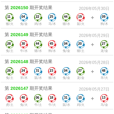
第
2026150
期开奖结果
2026年05月30日
+
11
04
22
25
44
19
09
猴/火
兔/金
鸡/水
马/木
猪/水
鼠/火
狗/木
第
2026149
期开奖结果
2026年05月29日
+
28
30
44
45
04
20
27
兔/土
牛/水
猪/水
狗/水
兔/金
猪/土
龙/金
第
2026148
期开奖结果
2026年05月28日
+
28
24
31
23
04
27
48
兔/土
羊/木
鼠/水
猴/水
兔/金
龙/金
羊/火
第
2026147
期开奖结果
2026年05月27日
+
29
40
06
18
31
10
13
虎/土
兔/火
牛/土
牛/火
鼠/水
鸡/火
马/金