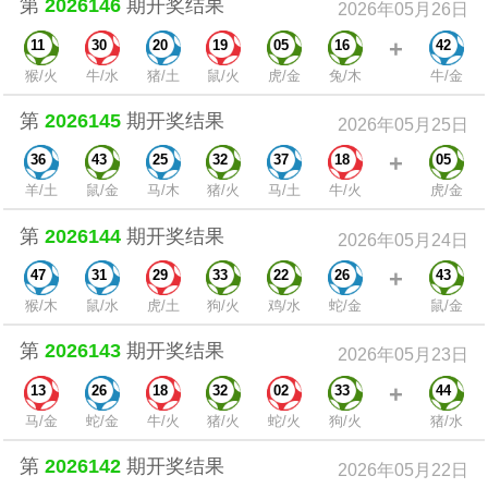
第
2026146
期开奖结果
2026年05月26日
+
11
30
20
19
05
16
42
猴/火
牛/水
猪/土
鼠/火
虎/金
兔/木
牛/金
第
2026145
期开奖结果
2026年05月25日
+
36
43
25
32
37
18
05
羊/土
鼠/金
马/木
猪/火
马/土
牛/火
虎/金
第
2026144
期开奖结果
2026年05月24日
+
47
31
29
33
22
26
43
猴/木
鼠/水
虎/土
狗/火
鸡/水
蛇/金
鼠/金
第
2026143
期开奖结果
2026年05月23日
+
13
26
18
32
02
33
44
马/金
蛇/金
牛/火
猪/火
蛇/火
狗/火
猪/水
第
2026142
期开奖结果
2026年05月22日