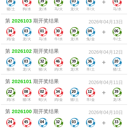
+
20
45
39
49
03
48
01
猪/土
狗/水
龙/木
马/火
龙/火
羊/火
马/水
第
2026103
期开奖结果
2026年04月13日
+
34
03
01
30
39
04
06
鸡/金
龙/火
马/水
牛/水
龙/木
兔/金
牛/土
第
2026102
期开奖结果
2026年04月12日
+
47
03
32
46
39
36
20
猴/木
龙/火
猪/火
鸡/木
龙/木
羊/土
猪/土
第
2026101
期开奖结果
2026年04月11日
+
22
08
02
34
20
12
39
鸡/水
猪/木
蛇/火
鸡/金
猪/土
羊/金
龙/木
第
2026100
期开奖结果
2026年04月10日
+
24
45
04
32
03
48
33