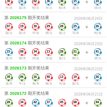
+
30
31
02
36
38
15
10
牛/水
鼠/水
蛇/火
羊/土
蛇/木
龙/水
鸡/火
第
2026175
期开奖结果
2026年06月24日
+
07
19
30
29
28
25
26
鼠/土
鼠/火
牛/水
虎/土
兔/土
马/木
蛇/金
第
2026174
期开奖结果
2026年06月23日
+
15
08
34
13
28
21
41
龙/水
猪/木
鸡/金
马/金
兔/土
狗/土
虎/火
第
2026173
期开奖结果
2026年06月22日
+
39
06
16
40
13
19
26
龙/木
牛/土
兔/木
兔/火
马/金
鼠/火
蛇/金
第
2026172
期开奖结果
2026年06月21日
+
28
34
42
37
45
08
44