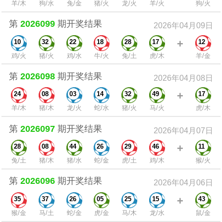
羊/木
狗/水
兔/金
猪/火
龙/火
羊/火
狗/火
第
2026099
期开奖结果
2026年04月09日
+
10
32
22
18
28
17
12
鸡/火
猪/火
鸡/水
牛/火
兔/土
虎/木
羊/金
第
2026098
期开奖结果
2026年04月08日
+
24
08
03
14
32
49
17
羊/木
猪/木
龙/火
蛇/水
猪/火
马/火
虎/木
第
2026097
期开奖结果
2026年04月07日
+
28
08
44
26
29
46
11
兔/土
猪/木
猪/水
蛇/金
虎/土
鸡/木
猴/火
第
2026096
期开奖结果
2026年04月06日
+
35
37
26
05
25
15
43
猴/金
马/土
蛇/金
虎/金
马/木
龙/水
鼠/金