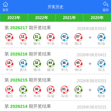
开奖历史
首页
返回
2023年
2022年
2021年
2020年
第
2026217
期开奖结果
2026年08月05日
+
34
12
11
30
42
07
26
鸡/金
羊/金
猴/火
牛/水
牛/金
鼠/土
蛇/金
第
2026216
期开奖结果
2026年08月04日
+
18
41
32
44
36
45
37
牛/火
虎/火
猪/火
猪/水
羊/土
狗/水
马/土
第
2026215
期开奖结果
2026年08月03日
+
19
38
30
13
01
11
14
鼠/火
蛇/木
牛/水
马/金
马/水
猴/火
蛇/水
第
2026214
期开奖结果
2026年08月02日