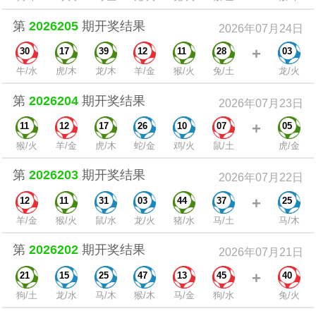
第
2026205
期开奖结果
2026年07月24日
+
30
17
39
12
11
28
03
牛/水
虎/木
龙/木
羊/金
猴/火
兔/土
龙/火
第
2026204
期开奖结果
2026年07月23日
+
11
12
17
26
10
07
05
猴/火
羊/金
虎/木
蛇/金
鸡/火
鼠/土
虎/金
第
2026203
期开奖结果
2026年07月22日
+
12
11
31
03
44
37
25
羊/金
猴/火
鼠/水
龙/火
猪/水
马/土
马/木
第
2026202
期开奖结果
2026年07月21日
+
21
15
25
47
13
45
40
狗/土
龙/水
马/木
猴/木
马/金
狗/水
兔/火