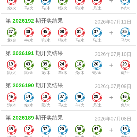
+
蛇/火
马/火
马/木
猴/火
狗/水
虎/土
狗/木
第
2026192
期开奖结果
2026年07月11日
+
27
30
45
08
01
37
25
龙/金
牛/水
狗/水
猪/木
马/水
马/土
马/木
第
2026191
期开奖结果
2026年07月10日
+
19
43
39
24
16
26
29
鼠/火
鼠/金
龙/木
羊/木
兔/木
蛇/金
虎/土
第
2026190
期开奖结果
2026年07月09日
+
46
14
19
37
48
29
16
鸡/木
蛇/水
鼠/火
马/土
羊/火
虎/土
兔/木
第
2026189
期开奖结果
2026年07月08日
+
45
12
37
20
38
43
15