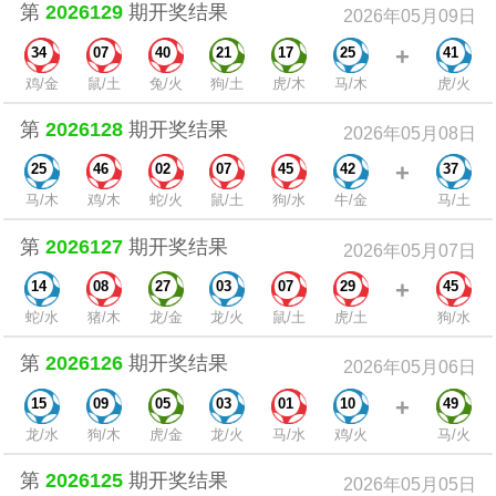
第
2026129
期开奖结果
2026年05月09日
+
34
07
40
21
17
25
41
鸡/金
鼠/土
兔/火
狗/土
虎/木
马/木
虎/火
第
2026128
期开奖结果
2026年05月08日
+
25
46
02
07
45
42
37
马/木
鸡/木
蛇/火
鼠/土
狗/水
牛/金
马/土
第
2026127
期开奖结果
2026年05月07日
+
14
08
27
03
07
29
45
蛇/水
猪/木
龙/金
龙/火
鼠/土
虎/土
狗/水
第
2026126
期开奖结果
2026年05月06日
+
15
09
05
03
01
10
49
龙/水
狗/木
虎/金
龙/火
马/水
鸡/火
马/火
第
2026125
期开奖结果
2026年05月05日