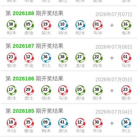
狗/水
羊/金
马/土
猪/土
蛇/木
鼠/金
龙/水
第
2026188
期开奖结果
2026年07月07日
+
38
05
19
10
14
01
16
蛇/木
虎/金
鼠/火
鸡/火
蛇/水
马/水
兔/木
第
2026187
期开奖结果
2026年07月06日
+
23
12
36
38
27
22
01
猴/水
羊/金
羊/土
蛇/木
龙/金
鸡/水
马/水
第
2026186
期开奖结果
2026年07月05日
+
17
29
22
01
05
38
23
虎/木
虎/土
鸡/水
马/水
虎/金
蛇/木
猴/水
第
2026185
期开奖结果
2026年07月04日
+
18
35
09
41
12
30
36
牛/火
猴/金
狗/木
虎/火
羊/金
牛/水
羊/土